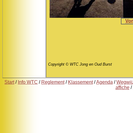
Vor
Copyright © WTC Jong en Oud Burst
Start
/
Info WTC
/
Reglement
/
Klassement
/
Agenda
/
Wegwij
affiche
/