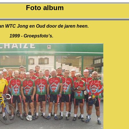
Foto album
an WTC Jong en Oud door de jaren heen.
1999 - Groepsfoto's.