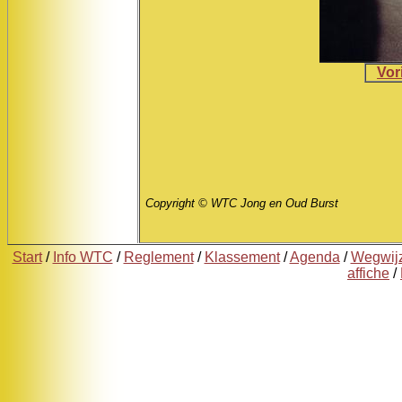
Vor
Copyright © WTC Jong en Oud Burst
Start
/
Info WTC
/
Reglement
/
Klassement
/
Agenda
/
Wegwij
affiche
/