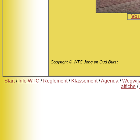
Vor
Copyright © WTC Jong en Oud Burst
Start
/
Info WTC
/
Reglement
/
Klassement
/
Agenda
/
Wegwij
affiche
/