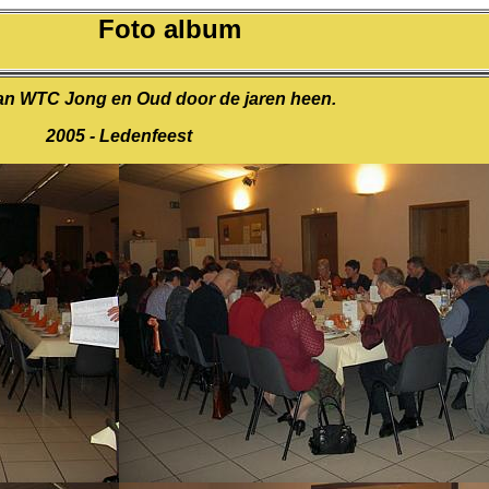
Foto album
an WTC Jong en Oud door de jaren heen.
2005 - Ledenfeest