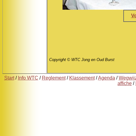
Vo
Copyright © WTC Jong en Oud Burst
Start
/
Info WTC
/
Reglement
/
Klassement
/
Agenda
/
Wegwij
affiche
/