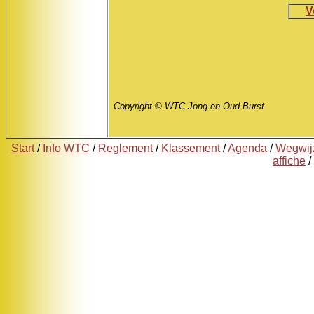
V
Copyright © WTC Jong en Oud Burst
Start
/
Info WTC
/
Reglement
/
Klassement
/
Agenda
/
Wegwij
affiche
/