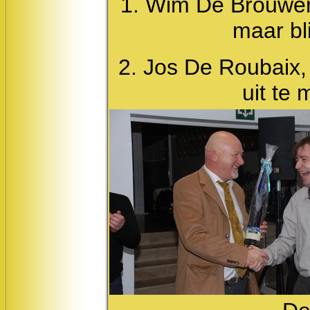
1. Wim De Brouwer, 
maar bl
2. Jos De Roubaix, 
uit te