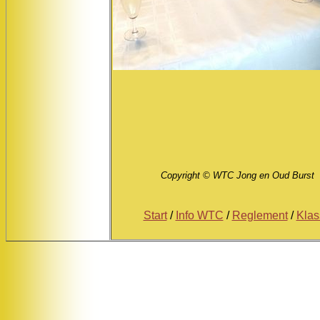
Copyright © WTC Jong en Oud Burst
Start
/
Info WTC
/
Reglement
/
Kla