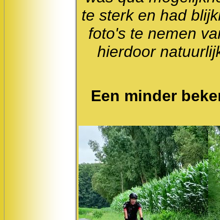
te sterk en had blij
foto's te nemen va
hierdoor natuurlij
Een minder beke