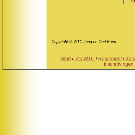
V
Copyright © WTC Jong en Oud Burst
Start
/
Info WTC
/
Reglement
/
Kla
Inschrijvingen