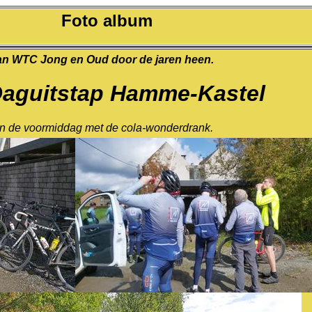
Foto album
an WTC Jong en Oud door de jaren heen.
Daguitstap Hamme-Kastel
in de voormiddag met de cola-wonderdrank.