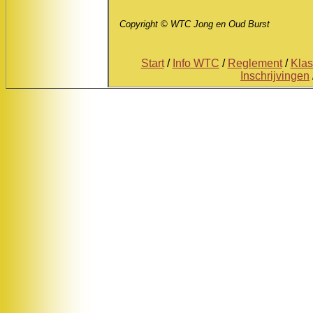
Copyright © WTC Jong en Oud Burst
Start
/
Info WTC
/
Reglement
/
Kla
Inschrijvingen