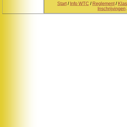
Start
/
Info WTC
/
Reglement
/
Kla
Inschrijvingen