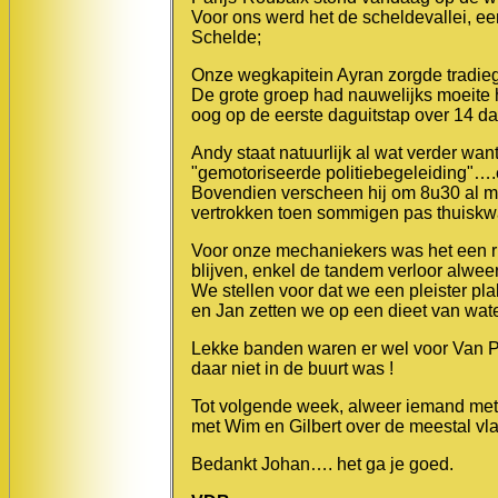
Voor ons werd het de scheldevallei, een
Schelde;
Onze wegkapitein Ayran zorgde tradieg
De grote groep had nauwelijks moeite h
oog op de eerste daguitstap over 14 d
Andy staat natuurlijk al wat verder wa
"gemotoriseerde politiebegeleiding"….e
Bovendien verscheen hij om 8u30 al me
vertrokken toen sommigen pas thuisk
Voor onze mechaniekers was het een r
blijven, enkel de tandem verloor alwe
We stellen voor dat we een pleister 
en Jan zetten we op een dieet van wate
Lekke banden waren er wel voor Van 
daar niet in de buurt was !
Tot volgende week, alweer iemand me
met Wim en Gilbert over de meestal vl
Bedankt Johan…. het ga je goed.