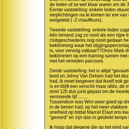
de leden of ze wel klaar waren om de 
Eerste vaststelling: enkele leden stuu
verplichtingen na te komen ter ere va
welgeteld ( -2 chauffeurs).
Tweede vaststelling: enkele leden za
één iemand zag zo rood als een rijpe 
clubgeschiedenis nog nooit gedaan heb
beklimming waar het stijgingspercenta
is, voor vervolg vatbaar??Onze Mark di
beklimmen op een training samen met 
met het verreden parcours.
Derde vaststelling: het is altijd “gevaa
bord en Johny Van Delsen had het dez
had, ik moet toegeven dat ikzelf ook 
is en blijft een verschil maar alléz,
rond 12h dus juist gepast om de moede
vermoeide lijf…….
Tussendoor was Wim weer goed op dree
in de benen had, op het meer vlakker
snelheid op totdat Marcel Elaut ons k
“gevierd” en zijn dan in gestrekt temp
Ik hoop dat diegene die op het eind va