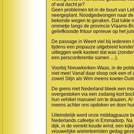
of wat dacht je?
Geen problemen tot in de buurt van Leb
neergeplant. Noodgedwongen naar de a
bekende wegen te geraken. Dat lukte n
ommetje langs de provincie Vlaams-Bra
geliefkoosde frituur opnieuw op het juis
De passage in Weert viel bij iedereen 
tijdens een pispauze uitgebreid kond
uitleggen welk kasteel dat was (zonder
een persconferentie samen …).
Voorbij Nieuwkerken-Waas, in de polder
niet mee! Vanaf daar sloop ook een of an
zowel Stijn als Wim ineens koeter-Dui
De grens met Nederland bleek een moei
overgestoken via een zodanig kort boc
hun vehikel manueel om te draaien. Al 
ineens achter ons opdoken en door hu
Uiteindelijk werd onze middagpauze ber
Nederlands cafeetje in Emmadorp. Na 
dijk, in de verrekt koude wind, een kij
vrouwelijke wielertoeristen gedag gez