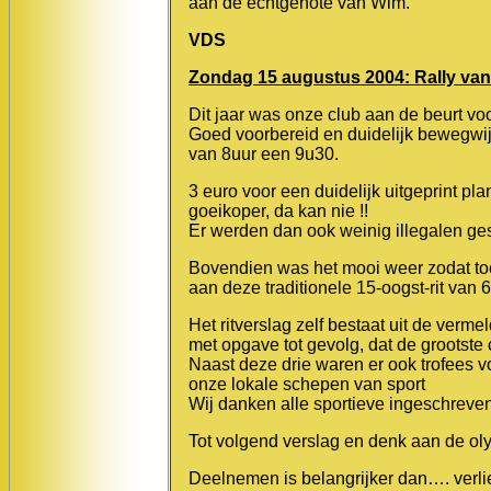
aan de echtgenote van Wim.
VDS
Zondag 15 augustus 2004: Rally va
Dit jaar was onze club aan de beurt voo
Goed voorbereid en duidelijk bewegwij
van 8uur een 9u30.
3 euro voor een duidelijk uitgeprint 
goeikoper, da kan nie !!
Er werden dan ook weinig illegalen ges
Bovendien was het mooi weer zodat to
aan deze traditionele 15-oogst-rit van 
Het ritverslag zelf bestaat uit de verme
met opgave tot gevolg, dat de grootste
Naast deze drie waren er ook trofees v
onze lokale schepen van sport
Wij danken alle sportieve ingeschreve
Tot volgend verslag en denk aan de ol
Deelnemen is belangrijker dan…. verlie