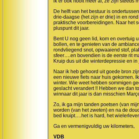
ik er ook nooit meer af, ze zijn steeds 
De helft van het bestuur is ondertusse
drie-daagse (het zijn er drie) in en ro
praktische voorbereidingen. Naar het sch
pluspunt dit jaar.
Bent U nog geen lid, kom en overtuig u
bollen, en te genieten van de ambiance
rondvliegend snot, opwaaiend stof, pl
sfeer….en bovendien is de eerste rit m
Kruip dus uit die winterdepressie en in
Naar ik heb gehoord uit goede bron zi
een nieuwe fiets naar huis gekomen. I
winter. Wie weet hebben sommigen gee
geslacht verandert !! Hebben we dan to
winnaar dit jaar is dan misschien Marçel
Zo, ik ga mijn tanden poetsen (van mijn
worden (van het zweten) en na de douch
bed kruipt….het is hard, het wielerleve
Ga en vermenigvuldig uw kilometers,
VDB