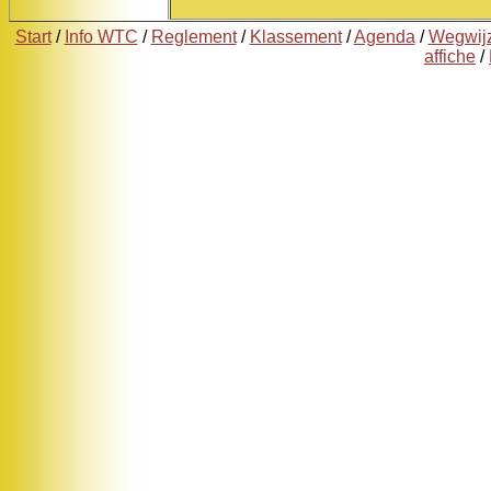
Start
/
Info WTC
/
Reglement
/
Klassement
/
Agenda
/
Wegwij
affiche
/