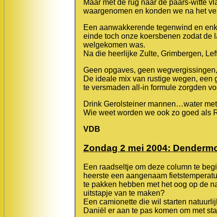
Maar met de rug naar de paars-witte v
waargenomen en konden we na het vers
Een aanwakkerende tegenwind en enkel
einde toch onze koersbenen zodat de l
welgekomen was.
Na die heerlijke Zulte, Grimbergen, Leff
Geen opgaves, geen wegvergissingen, 
De ideale mix van rustige wegen, een g
te versmaden all-in formule zorgden vo
Drink Gerolsteiner mannen…water met 
Wie weet worden we ook zo goed als Re
VDB
Zondag 2 mei 2004: Denderm
Een raadseltje om deze column te begin
heerste een aangenaam fietstemperatuu
te pakken hebben met het oog op de n
uitstapje van te maken?
Een camionette die wil starten natuurl
Daniël er aan te pas komen om met sta