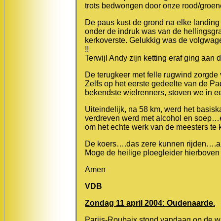
trots bedwongen door onze rood/groene
De paus kust de grond na elke landing 
onder de indruk was van de hellingsgr
kerkoverste. Gelukkig was de volgwage
!!
Terwijl Andy zijn ketting eraf ging aan
De terugkeer met felle rugwind zorgde 
Zelfs op het eerste gedeelte van de Pad
bekendste wielrenners, stoven we in ee
Uiteindelijk, na 58 km, werd het basis
verdreven werd met alcohol en soep…en
om het echte werk van de meesters te
De koers….das zere kunnen rijden….a
Moge de heilige ploegleider hierboven 
Amen
VDB
Zondag 11 april 2004: Oudenaarde.
Parijs-Roubaix stond vandaag op de wi