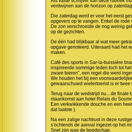
Als vaste schrijver van deze rubriek mo
verdwijnen aan de horizon op zaterdag
Die zaterdag werd er voor het eerst g
opgevers op te vangen. Enkel de rode v
De zon verschroeide de nog weinig ge
op de gezichten.
De één had blijkbaar al wat meer getr
opgave genoteerd. Uiteraard had het w
maken.
Café des sports in Sar-la-buissière br
inspireerde sommige leden toch tot het
zware bieren", een regel die werd ingevo
We houden het bij een voorwaardelijke 
gewaarschuwd wielertoerist is er twee 
Terug naar de wedstrijd nu…de finale b
ritaankomst aan hotel Relais du Soumo
Een verkwikkende douche en een heerli
dat laatste ).
Na een zalige nachtrust in deze rusti
s'ochtends de aanval ingezet op het min
Snel zijn was de boodschap.