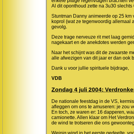
enkele pittige regenvlagen brachten v
Al dit oponthoud zette na 3u30 slechts 6
Stuntman Danny animeerde op 25 km va
koprol (wat ze tegenwoordig allemaal a
gevolg.
Deze trage nerveuze rit met laag gem
nagekaart en de anekdotes werden geno
Naar het schijnt was dit de zwaarste m
alle afwezigen van dit jaar er dan ook bi
Dank u voor jullie spirituele bijdrage,
VDB
Zondag 4 juli 2004: Verdronke
De nationale feestdag in de VS, kermis
afleggen om ons te amuseren: je zou v
En toch, ze waren er: 16 dapperen, wa
camionette. Allen klaar om Het Verdro
de wind te trotseren die ons gewoont
Weinig wind in het eerste gedeelte, vo