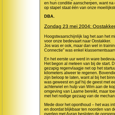
en hun conditie aanscherpen, want na 
op stapel staat één van onze moeilijk
DBA.
Zondag 23 mei 2004: Oostakker
Hoogstwaarschijnlijk lag het aan het 
voor onze bedevaart naar Oostakker.
Jos was er ook, maar dan wel in trainin
Connectie” was enkel klassementsaanv
En het eerste uur werd in ware bedevaar
Het begon al meteen van bij de start. 
gezapig regenvlaagje net op het startu
kilometers alweer te regenen. Bovendi
zijn beloop te laten, want al bij het 
was geweest en gaf hij de geest met een
achterwiel en hulp van Wim aan de ko
omgeving van Laarne bereikt, maar toen
met het nodige gezaag van de mechanieke
Mede door het oponthoud – het was int
en doordat blijkbaar ten noorden van 
overleg met Ayran besloten de oorspronk