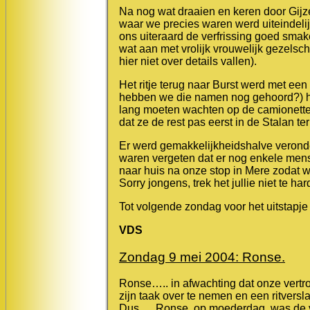
Na nog wat draaien en keren door Gij
waar we precies waren werd uiteindelij
ons uiteraard de verfrissing goed smak
wat aan met vrolijk vrouwelijk gezels
hier niet over details vallen).
Het ritje terug naar Burst werd met een
hebben we die namen nog gehoord?) h
lang moeten wachten op de camionette 
dat ze de rest pas eerst in de Stalan t
Er werd gemakkelijkheidshalve veronde
waren vergeten dat er nog enkele men
naar huis na onze stop in Mere zodat 
Sorry jongens, trek het jullie niet te h
Tot volgende zondag voor het uitstapje
VDS
Zondag 9 mei 2004: Ronse.
Ronse….. in afwachting dat onze vertro
zijn taak over te nemen en een ritversl
Dus…. Ronse, op moederdag was de voo