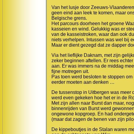
Van het lusje door Zeeuws-Vlaanderen z
geen eind aan leek te komen, maar ons
Belgische grens.
Het parcours doorheen het groene Waa
kasseien en wind. Gelukkig was er ste
van de kasseistroken, waar dan ook d
niets verhelpen. Intussen was wel bij e
Maar er dient gezegd dat ze dapper do
Via het lieflijke Daknam, met zijn ge
zeker beginnen aftellen. Er rees echte
aan. Er was immers na de middag meer
fijne motregen uit.
Pas toen werd besloten te stoppen om 
eerder moeten aan denken …
De tussenstop in Uitbergen was meer d
werd even gekeken hoe het er in de R
Met zijn allen naar Burst dan maar, nog 
binnenrijden van Burst werd gewonnen 
ongewone kopgroep. En had ondergete
(maar dat zagen de benen van zijn piloot
De kippeboutjes in de Stalan waren m