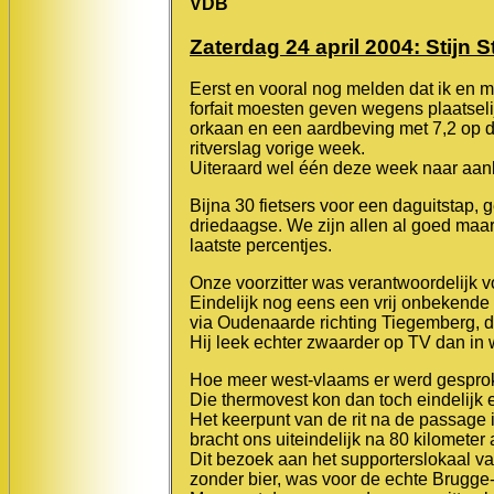
VDB
Zaterdag 24 april 2004: Stijn S
Eerst en vooral nog melden dat ik en
forfait moesten geven wegens plaatsel
orkaan en een aardbeving met 7,2 op 
ritverslag vorige week.
Uiteraard wel één deze week naar aanl
Bijna 30 fietsers voor een daguitstap, g
driedaagse. We zijn allen al goed maar
laatste percentjes.
Onze voorzitter was verantwoordelijk vo
Eindelijk nog eens een vrij onbekende 
via Oudenaarde richting Tiegemberg, de
Hij leek echter zwaarder op TV dan in 
Hoe meer west-vlaams er werd gesprok
Die thermovest kon dan toch eindelijk e
Het keerpunt van de rit na de passage 
bracht ons uiteindelijk na 80 kilomete
Dit bezoek aan het supporterslokaal van
zonder bier, was voor de echte Brugge