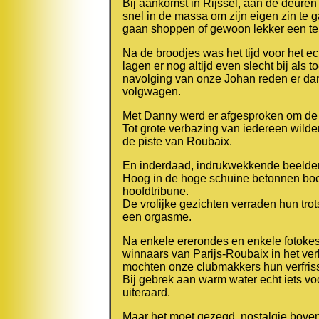
Bij aankomst in Rijssel, aan de deuren
snel in de massa om zijn eigen zin te g
gaan shoppen of gewoon lekker een ter
Na de broodjes was het tijd voor het 
lagen er nog altijd even slecht bij als t
navolging van onze Johan reden er dan
volgwagen.
Met Danny werd er afgesproken om de 
Tot grote verbazing van iedereen wild
de piste van Roubaix.
En inderdaad, indrukwekkende beelden
Hoog in de hoge schuine betonnen boch
hoofdtribune.
De vrolijke gezichten verraden hun trot
een orgasme.
Na enkele ererondes en enkele fotokes 
winnaars van Parijs-Roubaix in het ver
mochten onze clubmakkers hun verfri
Bij gebrek aan warm water echt iets vo
uiteraard.
Maar het moet gezegd, nostalgie boven