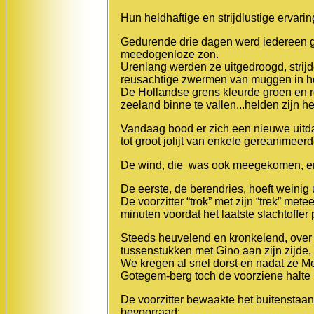
Hun heldhaftige en strijdlustige ervarin
Gedurende drie dagen werd iedereen g
meedogenloze zon.
Urenlang werden ze uitgedroogd, strijd
reusachtige zwermen van muggen in h
De Hollandse grens kleurde groen en r
zeeland binne te vallen...helden zijn
Vandaag bood er zich een nieuwe uitd
tot groot jolijt van enkele gereanimeer
De wind, die was ook meegekomen, en d
De eerste, de berendries, hoeft weini
De voorzitter “trok” met zijn “trek” me
minuten voordat het laatste slachtoffe
Steeds heuvelend en kronkelend, over
tussenstukken met Gino aan zijn zijde,
We kregen al snel dorst en nadat ze M
Gotegem-berg toch de voorziene halte in
De voorzitter bewaakte het buitenstaan
bevoorraad;