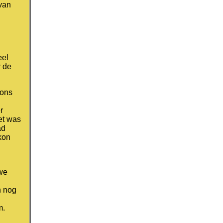
van
eel
r de
 ons
r
et was
ad
kon
we
n nog
m.