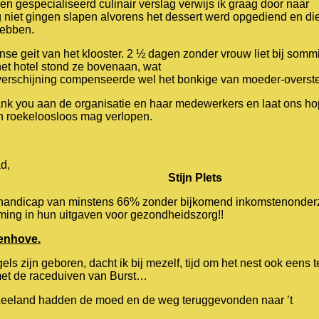
en gespecialiseerd culinair verslag verwijs ik graag door naar
g niet gingen slapen alvorens het dessert werd opgediend en di
hebben.
nse geit van het klooster. 2 ½ dagen zonder vrouw liet bij som
 het hotel stond ze bovenaan, wat
verschijning compenseerde wel het bonkige van moeder-overste
k you aan de organisatie en haar medewerkers en laat ons h
 en roekeloosloos mag verlopen.
d,
Stijn Plets
 handicap van minstens 66% zonder bijkomend inkomstenonder
ming in hun uitgaven voor gezondheidszorg!!
denhove.
ls zijn geboren, dacht ik bij mezelf, tijd om het nest ook eens t
met de raceduiven van Burst…
Zeeland hadden de moed en de weg teruggevonden naar ’t