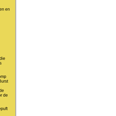
len en
die
s
pomp
Burst
 de
or de
epuft