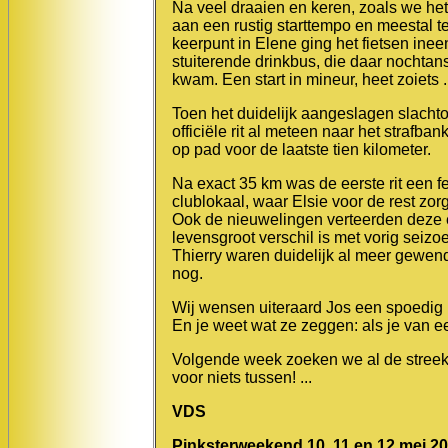
Na veel draaien en keren, zoals we he
aan een rustig starttempo en meestal t
keerpunt in Elene ging het fietsen inee
stuiterende drinkbus, die daar nochtans
kwam. Een start in mineur, heet zoiets .
Toen het duidelijk aangeslagen slachto
officiële rit al meteen naar het straf
op pad voor de laatste tien kilometer.
Na exact 35 km was de eerste rit een 
clublokaal, waar Elsie voor de rest zor
Ook de nieuwelingen verteerden deze ee
levensgroot verschil is met vorig seiz
Thierry waren duidelijk al meer gewend
nog.
Wij wensen uiteraard Jos een spoedig 
En je weet wat ze zeggen: als je van e
Volgende week zoeken we al de streek r
voor niets tussen! ...
VDS
Pinksterweekend 10, 11 en 12 mei 2