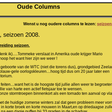
Oude Columns
Wenst u nog oudere columns te lezen:
seizoen
, seizoen 2008.
reiding seizoen.
 denk ik)….Tommeke verslaat in Amerika oude krijger Mario
 hoop het want hier zijn we weer !
 geboorte van de WTC (niet die torens dus), grondgebied Zeel
blauw-gele oorlogskleuren…hoog tijd dus om 20 jaar later een
itorium.
feiten…want het is de hoogste tijd jullie allen weer te begroete
llie van harte een actief fietsjaar toe te wensen.
onze stormtroepen binnenkort als een tornado ten aanval op v
et de huidige zomerse winters zal dat geen probleem meer vor
 in korte broek en korte mouwen in Maart,en op driedaagse zull
 na een dagje puffen bij 33 graden in de schaduw…