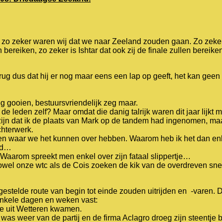
, zo zeker waren wij dat we naar Zeeland zouden gaan. Zo zeke
bereiken, zo zeker is Ishtar dat ook zij de finale zullen bereiken
rug dus dat hij er nog maar eens een lap op geeft, het kan geen
g gooien, bestuursvriendelijk zeg maar.
 leden zelf? Maar omdat die danig talrijk waren dit jaar lijkt m
zijn dat ik de plaats van Mark op de tandem had ingenomen, maa
chterwerk.
agsen waar we het kunnen over hebben. Waarom heb ik het dan en
ud…
. Waarom spreekt men enkel over zijn fataal slippertje…
wel onze wtc als de Cois zoeken de kik van de overdreven sne
gestelde route van begin tot einde zouden uitrijden en -varen. 
nkele dagen en weken vast:
ie uit Wetteren kwamen.
as weer van de partij en de firma Aclagro droeg zijn steentje b