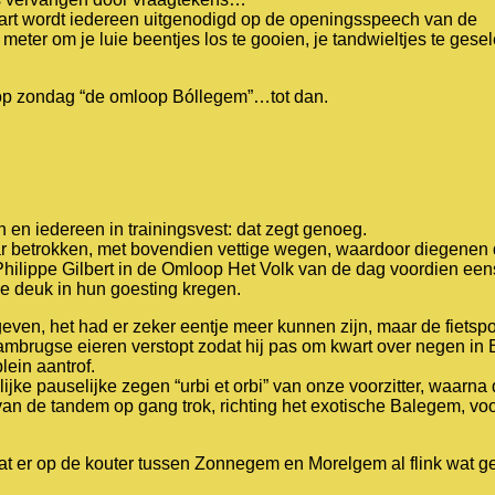
art wordt iedereen uitgenodigd op de openingsspeech van de
 meter om je luie beentjes los te gooien, je tandwieltjes te gese
 op zondag “de omloop Bóllegem”…tot dan.
 en iedereen in trainingsvest: dat zegt genoeg.
ar betrokken, met bovendien vettige wegen, waardoor diegenen 
Philippe Gilbert in de Omloop Het Volk van de dag voordien een
nke deuk in hun goesting kregen.
even, het had er zeker eentje meer kunnen zijn, maar de fiets
brugse eieren verstopt zodat hij pas om kwart over negen in 
ein aantrof.
jke pauselijke zegen “urbi et orbi” van onze voorzitter, waarna
an de tandem op gang trok, richting het exotische Balegem, vo
at er op de kouter tussen Zonnegem en Morelgem al flink wat g