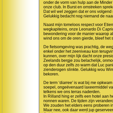
onder de vorm van hulp aan de Minder
onze club. In Burst en omstreken sprek
Dat wil wel zeggen dat er ons volgend
Gelukkig bedacht nog niemand de naams
Naast mijn tomeloos respect voor Etien
wegkapiteins, onze Leonardo Di Caprio
bewondering voor de manier waarop al
wind ons om de oren gierde, bleef het s
De fietsomgeving was prachtig, de weg
enkel onder het zeeniveau kon terugv
kunnen, over mijn lijk dacht onze pres
Zeelands bergje zou belachelijk, onmo
op den duur zelfs zo warm dat Luc pa
zienderogen slinkte. Gelukkig wou Wim
bekoren.
De term ‘diarree’ is wat bij me opkwam
soepel, ongeëvenaard laxeermiddel va
telkens we ons terras naderden.
In Rilland hing er zelfs een hotel aan
nonnen waren. De tijden zijn veranderd
We zouden het elders eens proberen i
Maar nee, ook daar werd jup geserveer