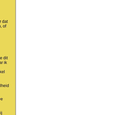
r dat
, of
e dit
r ik
kel
lheid
De
ij