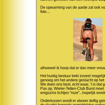
De opwarming van de aarde zal ook voo
foto…
alhoewel ik hoop dat er dan meer vr
Het huidig bestuur trekt zoveel mogelijk
genoeg om het andere geslacht op het z
We doen ons best, echt waar, ’t is dat g
Pas op, Wieler-Tetten-Club Burst moet
enigszins lichtjes “roze”...hopelijk worde
Ondertussen wordt er alweer deftig gel
de daarbij horende gemiddeldes netj