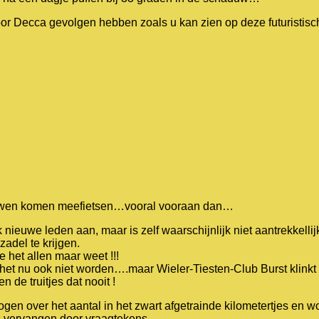
r Decca gevolgen hebben zoals u kan zien op deze futuristisc
ouwen komen meefietsen…vooral vooraan dan…
 nieuwe leden aan, maar is zelf waarschijnlijk niet aantrekkellij
adel te krijgen.
e het allen maar weet !!!
 het nu ook niet worden….maar Wieler-Tiesten-Club Burst klinkt
n de truitjes dat nooit !
ogen over het aantal in het zwart afgetrainde kilometertjes en 
es vervangen door vraagtekens…