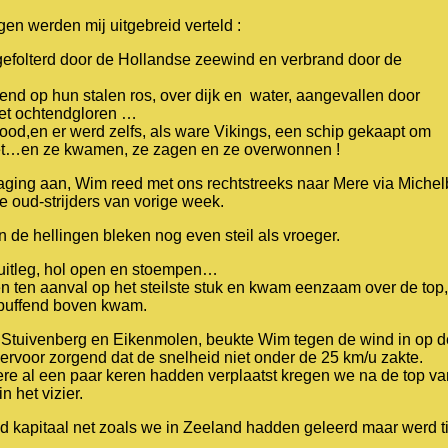
gen werden mij uitgebreid verteld :
efolterd door de Hollandse zeewind en verbrand door de
end op hun stalen ros, over dijk en water, aangevallen door
et ochtendgloren …
ood,en er werd zelfs, als ware Vikings, een schip gekaapt om
 het…en ze kwamen, ze zagen en ze overwonnen !
aging aan, Wim reed met ons rechtstreeks naar Mere via Miche
de oud-strijders van vorige week.
e hellingen bleken nog even steil als vroeger.
g uitleg, hol open en stoempen…
teen ten aanval op het steilste stuk en kwam eenzaam over de top,
r puffend boven kwam.
 Stuivenberg en Eikenmolen, beukte Wim tegen de wind in op d
 ervoor zorgend dat de snelheid niet onder de 25 km/u zakte.
ere al een paar keren hadden verplaatst kregen we na de top va
 het vizier.
d kapitaal net zoals we in Zeeland hadden geleerd maar werd ti