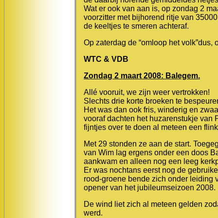
Wat er ook van aan is, op zondag 2 ma
voorzitter met bijhorend ritje van 35000
de keeltjes te smeren achteraf.
Op zaterdag de “omloop het volk”dus,
WTC & VDB
Zondag 2 maart 2008: Balegem.
Allé vooruit, we zijn weer vertrokken!
Slechts drie korte broeken te bespeuren
Het was dan ook fris, winderig en zwa
vooraf dachten het huzarenstukje van 
fijntjes over te doen al meteen een fli
Met 29 stonden ze aan de start. Toegeg
van Wim lag ergens onder een doos Bam
aankwam en alleen nog een leeg kerkpl
Er was nochtans eerst nog de gebruikeli
rood-groene bende zich onder leiding v
opener van het jubileumseizoen 2008.
De wind liet zich al meteen gelden zod
werd.