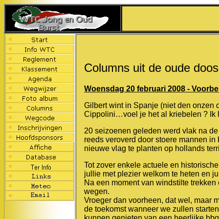
Columns uit de oude doos
Woensdag 20 februari 2008 - Voorbe
Gilbert wint in Spanje (niet den onzen
Cippolini…voel je het al kriebelen ? Ik
20 seizoenen geleden werd vlak na de
reeds veroverd door stoere mannen in 
nieuwe vlag te planten op hollands terr
Tot zover enkele actuele en historische 
jullie met plezier welkom te heten en ju
Na een moment van windstilte trekken 
wegen.
Vroeger dan voorheen, dat wel, maar m
de toekomst wanneer we zullen starten
kunnen genieten van een heerlijke bbq