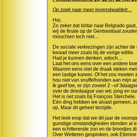
Op zoek naar meer levenskwaliteit…
Hoi,
Zo zeker dat Ishtar naar Belgrado gaat
wij de finale op de Gentsestraat zouden 
misschien toch niet…
De sociale verkiezingen zijn achter de 
kwaad meer zoals bij de vorige editie.
Had je kunnen denken, edoch…
Laat het ons eens over een andere boe
Waarom eens niet de draak steken met de
een lastige karwei. Of het zou moeten 
hou niet van snuffelhonden aan mijn a
Ik geef toe, er zijn zoveel 2 –of 3da
over de driedaagse van wtc jong en o
Het is net zoals bij François Sterchele
Eén ding hebben we alvast gemeen, zo
op. Maar dit geheel terzijde.
Het leek erop dat we dit jaar de voorop
gunstige omstandigheden stonden al e
een schitterende zon en de broodjes d
Over Wetteren gesproken, ook Etienne w