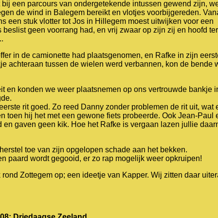
t bij een parcours van ondergetekende intussen gewend zijn, w
egen de wind in Balegem bereikt en vlotjes voorbijgereden. Van
ns een stuk vlotter tot Jos in Hillegem moest uitwijken voor een
 beslist geen voorrang had, en vrij zwaar op zijn zij en hoofd te
..
ffer in de camionette had plaatsgenomen, en Rafke in zijn eerst
bankje achteraan tussen de wielen werd verbannen, kon de bende 
feit en konden we weer plaatsnemen op ons vertrouwde bankje in
gde.
rste rit goed. Zo reed Danny zonder problemen de rit uit, wat
oen toen hij het met een gewone fiets probeerde. Ook Jean-Paul 
 en gaven geen kik. Hoe het Rafke is vergaan lazen jullie daar
herstel toe van zijn opgelopen schade aan het bekken.
en paard wordt gegooid, er zo rap mogelijk weer opkruipen!
ond Zottegem op; een ideetje van Kapper. Wij zitten daar uite
008: Driedaagse Zeeland.