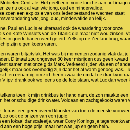
 Mobielen Centrale. Het geeft een mooie touche aan het imago 
en ze nu ook al van wtc jong, oud en mindervalide.
 seizoen een explosie van ons ledenbestand te wachten staat.
verandering wtc jong, oud, mindervalide en lelijk.
ne, Paul en Luc is er uiteraard ook de waardering voor onze
’s en Kate Winslets van de Titanic die maar niet wou zinken. V
les in goede banen werd geleid. Zelfs op de Zeelandbrug, waa
chip zijn eigen koers varen.
en waren biljartvlak. Het was bij momenten zodanig vlak dat je
inden. Ditmaal zou ongeveer 30 keer misrijden dus geen kwaad
ident samen met onze gids Mark. Verkeerd rijden via een of ande
gelijk maar ook overbodig zijn daar het al warm genoeg was. H
nisch en eenarmig om zich heen zwaaide omdat de drankvoorra
 V ipv. drank ook wel eens op de foto staan, wat Luc dan weer 
 telkens toen ik mijn drinkbus ter hand nam, de zon maakte een
n het onschuldige drinkwater. Voldaan en zachtgekookt waren 
 het terras, een gerenoveerd klooster van toen de meeste vrouwe
, zo ook de prijzen van een jupje.
n een lokaal danscafeetje, waar Corry Konings je tegemoetkwa
d aan een hoge prijs, maar het was jup en geen hein.