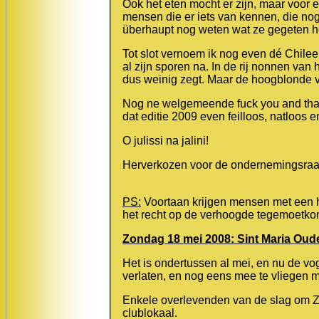
Ook het eten mocht er zijn, maar voor e
mensen die er iets van kennen, die no
überhaupt nog weten wat ze gegeten 
Tot slot vernoem ik nog even dé Chilee
al zijn sporen na. In de rij nonnen van
dus weinig zegt. Maar de hoogblonde 
Nog ne welgemeende fuck you and than
dat editie 2009 even feilloos, natloos
O julissi na jalini!
Herverkozen voor de ondernemingsraa
PS:
Voortaan krijgen mensen met een
het recht op de verhoogde tegemoetko
Zondag 18 mei 2008: Sint Maria Ou
Het is ondertussen al mei, en nu de voge
verlaten, en nog eens mee te vliegen 
Enkele overlevenden van de slag om 
clublokaal.