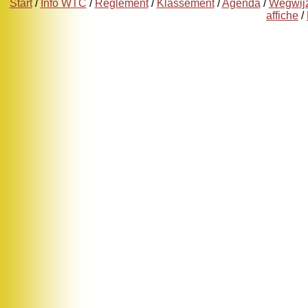
Start
/
Info WTC
/
Reglement
/
Klassement
/
Agenda
/
Wegwij
affiche
/