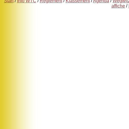
Start
/
Info WTC
/
Reglement
/
Klassement
/
Agenda
/
Wegwij
affiche
/