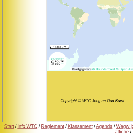
Copyright © WTC Jong en Oud Burst
Start
/
Info WTC
/
Reglement
/
Klassement
/
Agenda
/
Wegwij
affiche
/