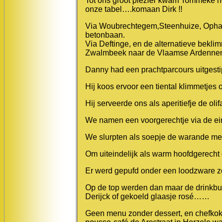
Tot ons groot plezier kwam Tommeke no
onze tabel….komaan Dirk !!
Via Woubrechtegem,Steenhuize, Ophas
betonbaan.
Via Deftinge, en de alternatieve bekli
Zwalmbeek naar de Vlaamse Ardenne
Danny had een prachtparcours uitgesti
Hij koos ervoor een tiental klimmetjes 
Hij serveerde ons als aperitiefje de olif
We namen een voorgerechtje via de ei
We slurpten als soepje de warande me
Om uiteindelijk als warm hoofdgerecht
Er werd gepufd onder een loodzware z
Op de top werden dan maar de drinkbusj
Derijck of gekoeld glaasje rosé……
Geen menu zonder dessert, en chefkok 