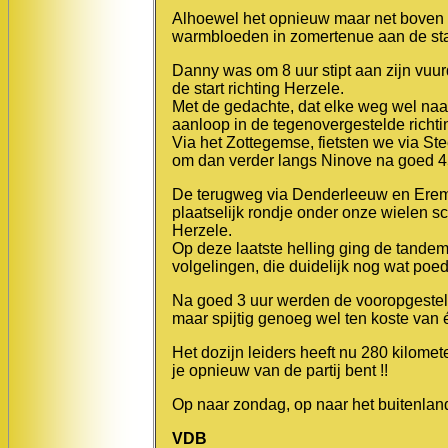
Alhoewel het opnieuw maar net boven h
warmbloeden in zomertenue aan de star
Danny was om 8 uur stipt aan zijn vuu
de start richting Herzele.
Met de gedachte, dat elke weg wel naa
aanloop in de tegenovergestelde richt
Via het Zottegemse, fietsten we via St
om dan verder langs Ninove na goed 45
De terugweg via Denderleeuw en Erem
plaatselijk rondje onder onze wielen 
Herzele.
Op deze laatste helling ging de tandem
volgelingen, die duidelijk nog wat poe
Na goed 3 uur werden de vooropgestelde
maar spijtig genoeg wel ten koste van 
Het dozijn leiders heeft nu 280 kilomet
je opnieuw van de partij bent !!
Op naar zondag, op naar het buitenland
VDB