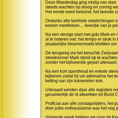
Deze Moederdag ging mistig van start.
steeds wachten op droog en zonnig we
Het eerste werd beloond, het tweede za
Ondanks alle familiale verplichtingen o
komen meefietsen… kwestie van je prior
Na een stevige start met gids Mark en
al te noteren viel, het tempo er strak 
plaatselijke bloemenmarkt kliefden om
De terugweg via het beruchte Zwijnaa
streekrenner Mark stond op te wacht
zonder het bijhorende gejoel uiteraard.
Na een kort oponthoud en enkele stevi
bijbenen zodat hij vol adrenaline het 
ketting van zijn kamwielen trok.
Uiteraard werden daar alle registers n
gezamenlijk de rit afwerkten tot Burst C
Proficiat aan alle zondagsrijders, het 
door jullie enthousiasme was het nog p
Volgende week trekken we naar de Ke