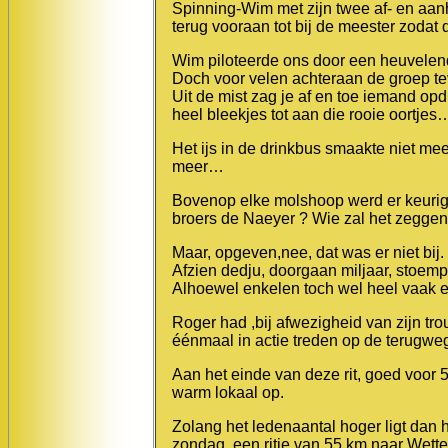
Spinning-Wim met zijn twee af- en aan
terug vooraan tot bij de meester zodat 
Wim piloteerde ons door een heuvelend
Doch voor velen achteraan de groep te
Uit de mist zag je af en toe iemand opd
heel bleekjes tot aan die rooie oortjes
Het ijs in de drinkbus smaakte niet meer
meer…
Bovenop elke molshoop werd er keurig 
broers de Naeyer ? Wie zal het zeggen
Maar, opgeven,nee, dat was er niet bij.
Afzien dedju, doorgaan miljaar, stoem
Alhoewel enkelen toch wel heel vaak
Roger had ,bij afwezigheid van zijn t
éénmaal in actie treden op de terugwe
Aan het einde van deze rit, goed voo
warm lokaal op.
Zolang het ledenaantal hoger ligt dan
zondag, een ritje van 55 km naar Wette