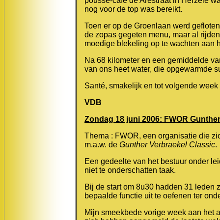
pousse-café de Arestraat in Herzele wa
nog voor de top was bereikt.
Toen er op de Groenlaan werd gefloten
de zopas gegeten menu, maar al rijdend
moedige blekeling op te wachten aan h
Na 68 kilometer en een gemiddelde van
van ons heet water, die opgewarmde s
Santé, smakelijk en tot volgende week !
VDB
Zondag 18 juni 2006: FWOR Gunther 
Thema : FWOR, een organisatie die zic
m.a.w. de
Gunther Verbraekel Classic
.
Een gedeelte van het bestuur onder lei
niet te onderschatten taak.
Bij de start om 8u30 hadden 31 leden z
bepaalde functie uit te oefenen ter ond
Mijn smeekbede vorige week aan het adr