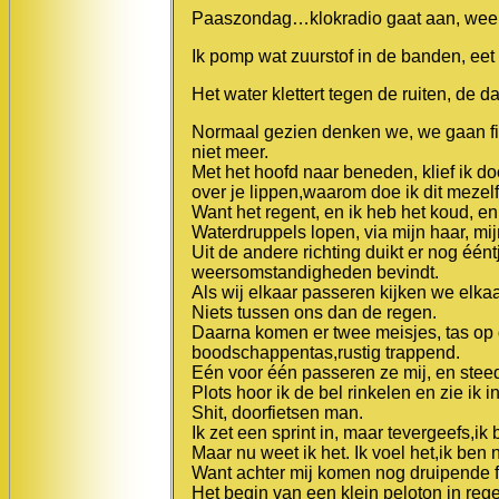
Paaszondag…klokradio gaat aan, weerber
Ik pomp wat zuurstof in de banden, eet 
Het water klettert tegen de ruiten, de d
Normaal gezien denken we, we gaan fie
niet meer.
Met het hoofd naar beneden, klief ik do
over je lippen,waarom doe ik dit meze
Want het regent, en ik heb het koud, en je
Waterdruppels lopen, via mijn haar, mij
Uit de andere richting duikt er nog éént
weersomstandigheden bevindt.
Als wij elkaar passeren kijken we elka
Niets tussen ons dan de regen.
Daarna komen er twee meisjes, tas op 
boodschappentas,rustig trappend.
Eén voor één passeren ze mij, en steed
Plots hoor ik de bel rinkelen en zie ik i
Shit, doorfietsen man.
Ik zet een sprint in, maar tevergeefs,
Maar nu weet ik het. Ik voel het,ik ben ni
Want achter mij komen nog druipende f
Het begin van een klein peloton in reg