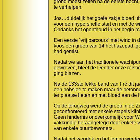
grond moest zetten na de eerste bocht
te verhelpen.
Jos…duidelijk het goeie zakje bloed 
voor een hypersnelle start en met de 
Ondanks het oponthoud in het begin ma
Een eerste “vrij parcours” met wind in
koos een groep van 14 het hazepad, ge
had gemist.
Nadat we aan het traditionele wachtpu
gewreven, bleef de Dender onze reisbeg
ging blazen.
Na de 133ste lekke band van Fré dit jaa
een bobslee te maken maar de betonnen
ter plaatse lieten en met bloed aan d
Op de terugweg werd de groep in de Zi
geconfronteerd met enkele stapels kli
Geen hindernis onoverkomelijk voor WTC
vakkundig heraangelegd door enkele va
van enkele buurtbewoners.
Nadat het wegdek en het tempo werden 