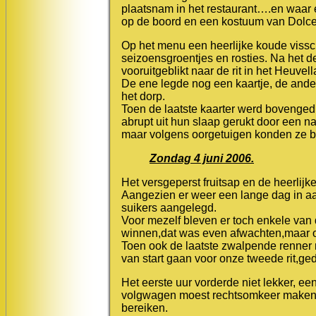
plaatsnam in het restaurant….en waar
op de boord en een kostuum van Dolc
Op het menu een heerlijke koude vissc
seizoensgroentjes en rosties. Na het d
vooruitgeblikt naar de rit in het Heuve
De ene legde nog een kaartje, de ander
het dorp.
Toen de laatste kaarter werd bovenge
abrupt uit hun slaap gerukt door een n
maar volgens oorgetuigen konden ze b
Zondag 4 juni 2006.
Het versgeperst fruitsap en de heerlijk
Aangezien er weer een lange dag in aa
suikers aangelegd.
Voor mezelf bleven er toch enkele van
winnen,dat was even afwachten,maar 
Toen ook de laatste zwalpende renner 
van start gaan voor onze tweede rit,ge
Het eerste uur vorderde niet lekker, 
volgwagen moest rechtsomkeer maken ter
bereiken.