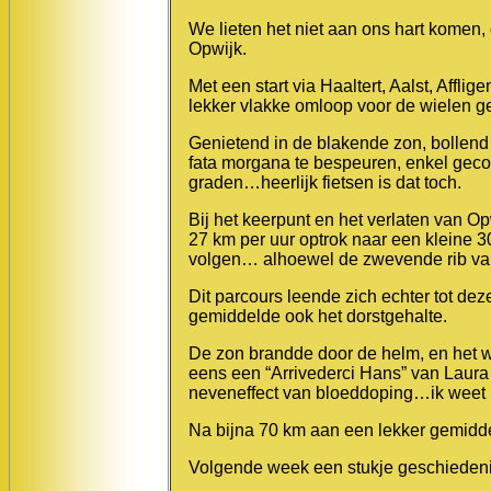
We lieten het niet aan ons hart komen,
Opwijk.
Met een start via Haaltert, Aalst, Aff
lekker vlakke omloop voor de wielen 
Genietend in de blakende zon, bollend
fata morgana te bespeuren, enkel gecon
graden…heerlijk fietsen is dat toch.
Bij het keerpunt en het verlaten van Op
27 km per uur optrok naar een kleine
volgen… alhoewel de zwevende rib van
Dit parcours leende zich echter tot d
gemiddelde ook het dorstgehalte.
De zon brandde door de helm, en het wer
eens een “Arrivederci Hans” van Laur
neveneffect van bloeddoping…ik weet het
Na bijna 70 km aan een lekker gemidd
Volgende week een stukje geschiedenis