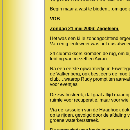
Begin maar alvast te bidden…om goeie
VDB
Zondag 21 mei 2006: Zegelsem.
Het was een kille zondagochtend erge
Van enig lenteweer was het dus alwe
24 clubmakkers kromden de rug, om bij
leiding van mezelf en Ayran.
Na een eerste opwarmertje in Erweteg
de Valkenberg, ook best eens de moei
club….waarop Rudy prompt ten aanval t
voor eventjes.
De zwalmstreek, dat gaat altijd maar o
ruimte voor recuperatie, maar voor wie 
Via de kasseien van de Haaghoek dokk
op te rijden, gevolgd door de afdaling
groene waterkersstreek.