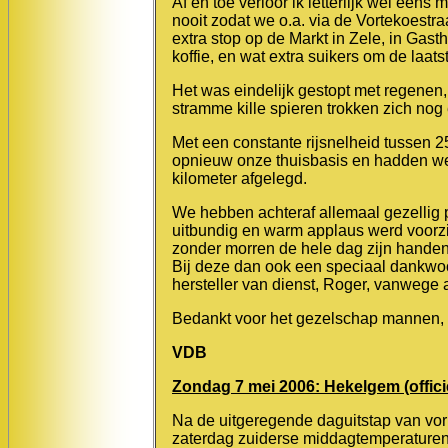
Af en toe verloor ik letterlijk wel een
nooit zodat we o.a. via de Vortekoest
extra stop op de Markt in Zele, in Gas
koffie, en wat extra suikers om de laat
Het was eindelijk gestopt met regenen
stramme kille spieren trokken zich nog 
Met een constante rijsnelheid tussen 2
opnieuw onze thuisbasis en hadden we
kilometer afgelegd.
We hebben achteraf allemaal gezellig p
uitbundig en warm applaus werd voorzie
zonder morren de hele dag zijn handen
Bij deze dan ook een speciaal dankwoo
hersteller van dienst, Roger, vanwege al
Bedankt voor het gezelschap mannen, to
VDB
Zondag 7 mei 2006: Hekelgem (officië
Na de uitgeregende daguitstap van vo
zaterdag zuiderse middagtemperaturen