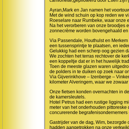
camionette,gepiloteerd door Etien zij
Ayran,Mark en Jan namen het voortouw,
Met de wind schuin op kop reden we v
Roeselare naar Rumbeke, waar onze ee
Na het verorberen van onze broodjes e
zonnecrème worden bovengehaald en 
Via Passendale, Houthulst en Merkem 
een tussensprintje te plaatsen, en iede
Gelukkig had een scherp oog gezien da
We zochten het terras rechtover de ke
een koppeltje dat er in het huwelijk t
Toen de meeste glazen waren uitgedro
de polders in te duiken op zoek naar on
Via Gijverinkhove – Izenberge – Vink
kilometer Alveringem, waar we zowaar d
Onze fietsen konden overnachten in de “
de kamersleutels.
Hotel Petrus had een rustige ligging 
meter van het onderhouden pittoreske d
concurerende begrafenisondernemers d
Gastrijder van de dag, Wim, bezorgde 
hadden aangetrokken na onze verkwikk