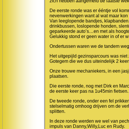
zich hebben aangemeld de laatste wek
De eerste ronde was er ééntje vol komm
nevenwerkingen want al wat maar kon mi
Van leeglopende bandjes, klapbanden, 
drinkbussen, loslopende honden, slente
geparkeerde auto’s…en met als hoogtep
Gelukkig stond er geen water in of e
Ondertussen waren we de tandem wegen
Het uitgepijld gezinsparcours was niet 
Gotegem die we dus uiteindelijk 2 kee
Onze trouwe mechaniekers, in een jasj
plaatsen.
Die eerste ronde, nog met Dirk en Marc
de eerste keer pas na 1u45min fietsen.
De tweede ronde, onder een fel prikk
stelselmatig omhoog drijven om de verl
splitten.
In deze ronde werden we wel van pech
impuls van Danny,Willy,Luc en Rudy.