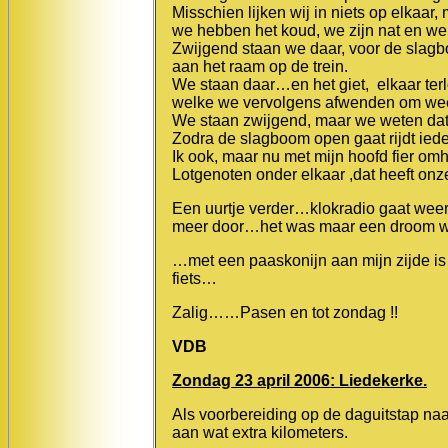
Misschien lijken wij in niets op elkaa
we hebben het koud, we zijn nat en we w
Zwijgend staan we daar, voor de slag
aan het raam op de trein.
We staan daar…en het giet, elkaar ter
welke we vervolgens afwenden om weer 
We staan zwijgend, maar we weten dat 
Zodra de slagboom open gaat rijdt iede
Ik ook, maar nu met mijn hoofd fier omh
Lotgenoten onder elkaar ,dat heeft on
Een uurtje verder…klokradio gaat weer a
meer door…het was maar een droom wa
…met een paaskonijn aan mijn zijde is
fiets…
Zalig……Pasen en tot zondag !!
VDB
Zondag 23 april 2006: Liedekerke.
Als voorbereiding op de daguitstap na
aan wat extra kilometers.