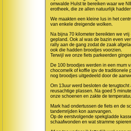
omwalde Hulst te bereiken waar we NIE
erotheek, die ze allen natuurlijk hadde
We maakten een kleine lus in het cent
van enkele dreigende wolken.
Na bijna 70 kilometer bereikten we v
gepland. Ook al was de bazin even ver
rally aan de gang zodat de zaak afgelade
ook die hadden broodjes voorzien.
Terwijl we onze fiets parkeerden ginge
De 100 broodjes werden in een mum va
chocomelk of koffie ipv de traditionel
nog broodjes uitgedeeld door de aanw
Om 13uur werd besloten de terugtocht 
reusachtige plassen. Na goed 5 minuten
onze schoenen en zakte de temperatuu
Mark had ondertussen de fiets en de 
tandemrijden kon aanvangen.
Op de eerstvolgende spekgladde kassei
schaafwonden en wat stramme spieren 