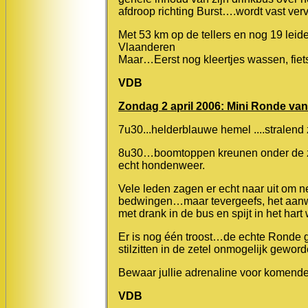
afdroop richting Burst….wordt vast ve
Met 53 km op de tellers en nog 19 lei
Vlaanderen
Maar…Eerst nog kleertjes wassen, fiet
VDB
Zondag 2 april 2006: Mini Ronde van
7u30...helderblauwe hemel ....stralend 
8u30…boomtoppen kreunen onder de 
echt hondenweer.
Vele leden zagen er echt naar uit om n
bedwingen…maar tevergeefs, het aanwe
met drank in de bus en spijt in het har
Er is nog één troost…de echte Ronde g
stilzitten in de zetel onmogelijk gewor
Bewaar jullie adrenaline voor komend
VDB