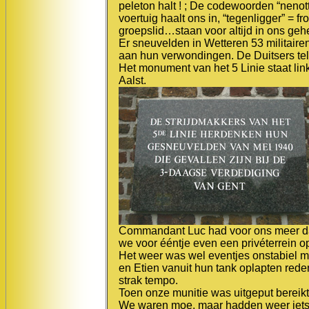
peleton halt ! ; De codewoorden “nenot
voertuig haalt ons in, “tegenligger” = 
groepslid…staan voor altijd in ons geh
Er sneuvelden in Wetteren 53 militaire
aan hun verwondingen. De Duitsers te
Het monument van het 5 Linie staat li
Aalst.
Commandant Luc had voor ons meer dan
we voor ééntje even een privéterrein o
Het weer was wel eventjes onstabiel 
en Etien vanuit hun tank oplapten rede
strak tempo.
Toen onze munitie was uitgeput berei
We waren moe, maar hadden weer iets 