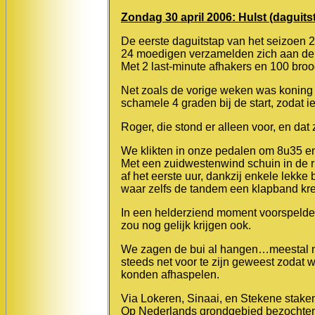
Zondag 30 april 2006: Hulst (daguits
De eerste daguitstap van het seizoen 
24 moedigen verzamelden zich aan de s
Met 2 last-minute afhakers en 100 broo
Net zoals de vorige weken was koning 
schamele 4 graden bij de start, zodat 
Roger, die stond er alleen voor, en dat
We klikten in onze pedalen om 8u35 en
Met een zuidwestenwind schuin in de ru
af het eerste uur, dankzij enkele lekk
waar zelfs de tandem een klapband kre
In een helderziend moment voorspelde 
zou nog gelijk krijgen ook.
We zagen de bui al hangen…meestal net
steeds net voor te zijn geweest zodat 
konden afhaspelen.
Via Lokeren, Sinaai, en Stekene staken
Op Nederlands grondgebied bezochten 