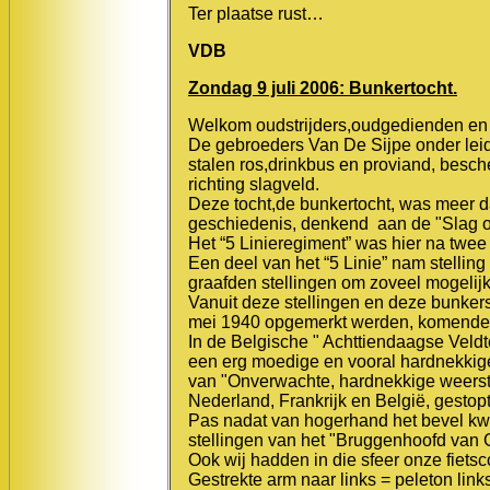
Ter plaatse rust…
VDB
Zondag 9 juli 2006: Bunkertocht.
Welkom oudstrijders,oudgedienden en
De gebroeders Van De Sijpe onder lei
stalen ros,drinkbus en proviand, besc
richting slagveld.
Deze tocht,de bunkertocht, was meer dan 
geschiedenis, denkend aan de "Slag o
Het “5 Linieregiment” was hier na tw
Een deel van het “5 Linie” nam stellin
graafden stellingen om zoveel mogelijk
Vanuit deze stellingen en deze bunkers
mei 1940 opgemerkt werden, komende 
In de Belgische " Achttiendaagse Veldt
een erg moedige en vooral hardnekkige
van "Onverwachte, hardnekkige weersta
Nederland, Frankrijk en België, gestopt
Pas nadat van hogerhand het bevel kwam
stellingen van het "Bruggenhoofd van 
Ook wij hadden in die sfeer onze fiets
Gestrekte arm naar links = peleton link