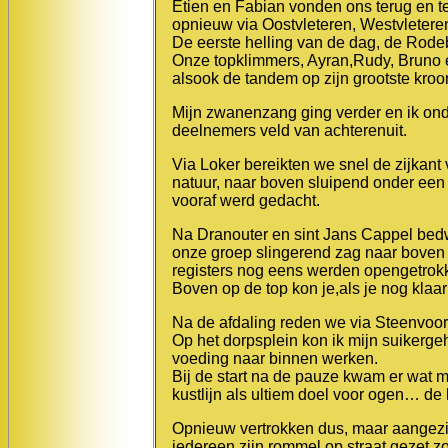
Etien en Fabian vonden ons terug en te
opnieuw via Oostvleteren, Westvletere
De eerste helling van de dag, de Rodeb
Onze topklimmers, Ayran,Rudy, Bruno 
alsook de tandem op zijn grootste kroo
Mijn zwanenzang ging verder en ik ond
deelnemers veld van achterenuit.
Via Loker bereikten we snel de zijkan
natuur, naar boven sluipend onder e
vooraf werd gedacht.
Na Dranouter en sint Jans Cappel bed
onze groep slingerend zag naar boven
registers nog eens werden opengetrok
Boven op de top kon je,als je nog kla
Na de afdaling reden we via Steenvoo
Op het dorpsplein kon ik mijn suikergeh
voeding naar binnen werken.
Bij de start na de pauze kwam er wat me
kustlijn als ultiem doel voor ogen… de
Opnieuw vertrokken dus, maar aangezie
iedereen zijn rommel op straat gezet z