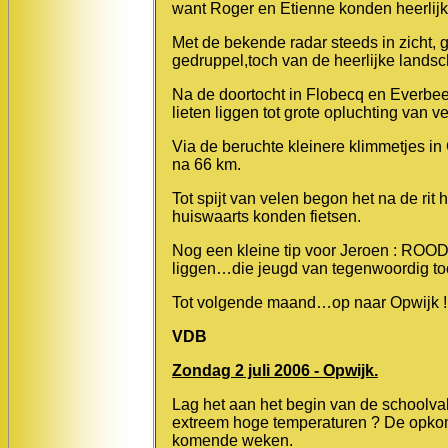
want Roger en Etienne konden heerlijk
Met de bekende radar steeds in zicht,
gedruppel,toch van de heerlijke land
Na de doortocht in Flobecq en Everbe
lieten liggen tot grote opluchting van v
Via de beruchte kleinere klimmetjes i
na 66 km.
Tot spijt van velen begon het na de ri
huiswaarts konden fietsen.
Nog een kleine tip voor Jeroen : ROOD 
liggen…die jeugd van tegenwoordig toc
Tot volgende maand…op naar Opwijk !
VDB
Zondag 2 juli 2006 - Opwijk.
Lag het aan het begin van de schoolva
extreem hoge temperaturen ? De opkoms
komende weken.