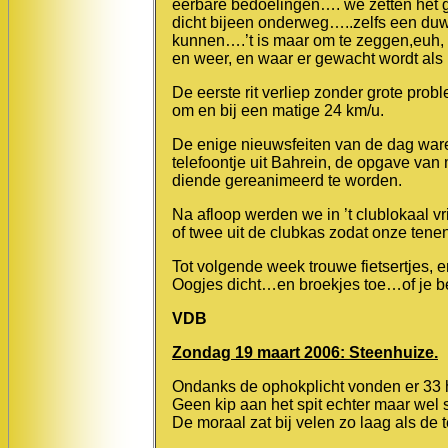
eerbare bedoelingen…. we zetten het ga
dicht bijeen onderweg…..zelfs een duw
kunnen….’t is maar om te zeggen,euh, 
en weer, en waar er gewacht wordt als 
De eerste rit verliep zonder grote prob
om en bij een matige 24 km/u.
De enige nieuwsfeiten van de dag war
telefoontje uit Bahrein, de opgave va
diende gereanimeerd te worden.
Na afloop werden we in ’t clublokaal v
of twee uit de clubkas zodat onze ten
Tot volgende week trouwe fietsertjes,
Oogjes dicht…en broekjes toe…of je ben
VDB
Zondag 19 maart 2006: Steenhuize.
Ondanks de ophokplicht vonden er 33 
Geen kip aan het spit echter maar wel se
De moraal zat bij velen zo laag als de