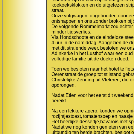
koekoeksklokken en de uitgelezen str
straat.
Onze volgwagen, opgehouden door een i
ontsnappen en ons zonder brokken bij
De volgende Rommelmarkt zou echter ni
minder tijdsverlies.
Via Hondschoote en de eindeloze steen
4 uur in de namiddag. Aangezien de du
met dit stralende weer, besloten we onze 
Adinkerke in het Lusthof waar een oud
volledige familie uit de doeken deed.
Toen we besloten naar het hotel te fiets
Oerenstraat de groep tot stilstand ge
Christelijke Zending uit Vleteren, die 
opdrongen.
Nadat Etien voor het eerst dit weeken
bereikt.
Na een lekkere apero, konden we opnie
rozijntjestoast, tomatensoep en haasje
Het heerlijke dessertje,bavarois met sp
Nadat we nog konden genieten van een 
uitbundig ten berde brachten, besloot 