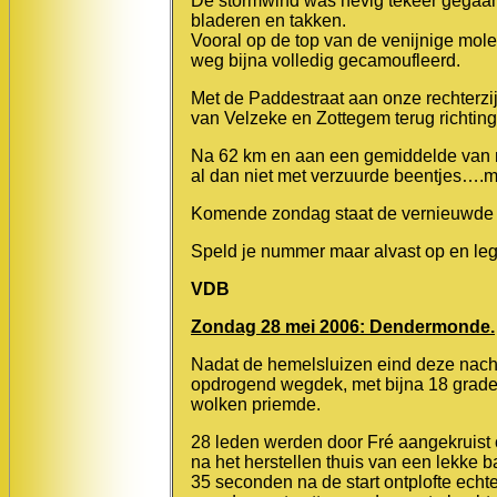
De stormwind was hevig tekeer gegaan
bladeren en takken.
Vooral op de top van de venijnige mo
weg bijna volledig gecamoufleerd.
Met de Paddestraat aan onze rechterzi
van Velzeke en Zottegem terug richting
Na 62 km en aan een gemiddelde van m
al dan niet met verzuurde beentjes….ma
Komende zondag staat de vernieuwde 
Speld je nummer maar alvast op en leg d
VDB
Zondag 28 mei 2006: Dendermonde.
Nadat de hemelsluizen eind deze nach
opdrogend wegdek, met bijna 18 grade
wolken priemde.
28 leden werden door Fré aangekruist 
na het herstellen thuis van een lekke b
35 seconden na de start ontplofte echt