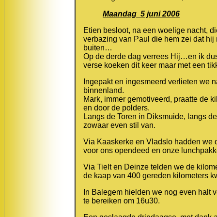
Maandag 5 juni 2006
Etien besloot, na een woelige nacht, di
verbazing van Paul die hem zei dat hi
buiten…
Op de derde dag verrees Hij…en ik dus
verse koeken dit keer maar met een ti
Ingepakt en ingesmeerd verlieten we n
binnenland.
Mark, immer gemotiveerd, praatte de ki
en door de polders.
Langs de Toren in Diksmuide, langs d
zowaar even stil van.
Via Kaaskerke en Vladslo hadden we o
voor ons opendeed en onze lunchpakk
Via Tielt en Deinze telden we de kilome
de kaap van 400 gereden kilometers kw
In Balegem hielden we nog even halt v
te bereiken om 16u30.