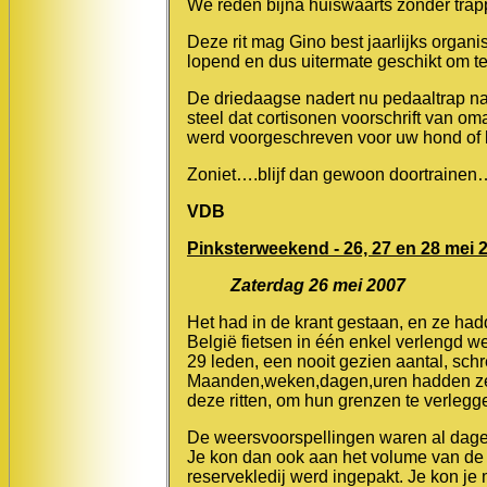
We reden bijna huiswaarts zonder trapp
Deze rit mag Gino best jaarlijks organis
lopend en dus uitermate geschikt om te
De driedaagse nadert nu pedaaltrap na
steel dat cortisonen voorschrift van o
werd voorgeschreven voor uw hond of
Zoniet….blijf dan gewoon doortrainen…
VDB
Pinksterweekend - 26, 27 en 28 mei 
Zaterdag 26 mei 2007
Het had in de krant gestaan, en ze ha
België fietsen in één enkel verlengd 
29 leden, een nooit gezien aantal, schr
Maanden,weken,dagen,uren hadden ze er
deze ritten, om hun grenzen te verleggen,
De weersvoorspellingen waren al dagen 
Je kon dan ook aan het volume van de 
reservekledij werd ingepakt. Je kon je 