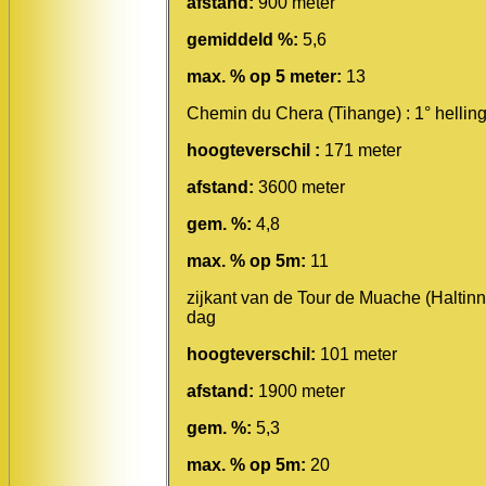
afstand:
900 meter
gemiddeld %:
5,6
max. % op 5 meter:
13
Chemin du Chera (Tihange) : 1° helling
hoogteverschil :
171 meter
afstand:
3600 meter
gem. %:
4,8
max. % op 5m:
11
zijkant van de Tour de Muache (Haltinn
dag
hoogteverschil:
101 meter
afstand:
1900 meter
gem. %:
5,3
max. % op 5m:
20