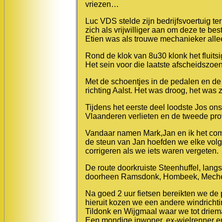
vriezen…
Luc VDS stelde zijn bedrijfsvoertuig t
zich als vrijwilliger aan om deze te be
Etien was als trouwe mechanieker alle
Rond de klok van 8u30 klonk het fluitsi
Het sein voor die laatste afscheidszoe
Met de schoentjes in de pedalen en d
richting Aalst. Het was droog, het was 
Tijdens het eerste deel loodste Jos ons
Vlaanderen verlieten en de tweede pro
Vandaar namen Mark,Jan en ik het com
de steun van Jan hoefden we elke volge
corrigeren als we iets waren vergeten.
De route doorkruiste Steenhuffel, lang
doorheen Ramsdonk, Hombeek, Mechele
Na goed 2 uur fietsen bereikten we d
hieruit kozen we een andere windrichti
Tildonk en Wijgmaal waar we tot drie
Een mondige inwoner, ex-wielrenner en 