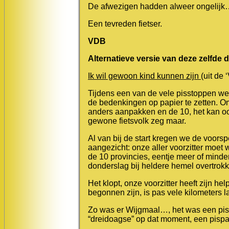
De afwezigen hadden alweer ongelijk…
Een tevreden fietser.
VDB
Alternatieve versie van deze zelfde d
Ik wil gewoon kind kunnen zijn
(uit
de ‘
Tijdens een van de vele pisstoppen w
de bedenkingen op papier te zetten. Om
anders aanpakken en de 10, het kan ook
gewone fietsvolk zeg maar.
Al van bij de start kregen we de voorsp
aangezicht: onze aller voorzitter moet w
de 10 provincies
, eentje meer of minde
donderslag bij heldere hemel overtrokk
Het klopt, onze voorzitter heeft zijn 
begonnen zijn, is pas vele kilometers l
Zo was er
Wijgmaal…, het was een pisp
“dreidoagse” op dat moment, een pisp