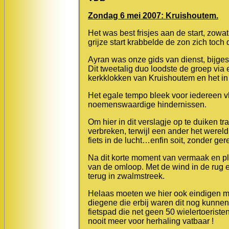
Zondag 6 mei 2007: Kruishoutem.
Het was best frisjes aan de start, zow
grijze start krabbelde de zon zich toch
Ayran was onze gids van dienst, bijge
Dit tweetalig duo loodste de groep vi
kerkklokken van Kruishoutem en het in
Het egale tempo bleek voor iedereen v
noemenswaardige hindernissen.
Om hier in dit verslagje op te duiken tr
verbreken, terwijl een ander het wereld
fiets in de lucht…enfin soit, zonder g
Na dit korte moment van vermaak en pl
van de omloop. Met de wind in de rug e
terug in zwalmstreek.
Helaas moeten we hier ook eindigen met
diegene die erbij waren dit nog kunne
fietspad die net geen 50 wielertoeris
nooit meer voor herhaling vatbaar !