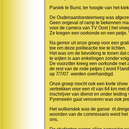
Paniek te Burst, ter hoogte van het kie
De Oudenaardsesteenweg was afgezet 
Geen ongeval of ramp te bekennen maa
voor de camera van TV Oost ( het vroeg
Ze kregen een oorkonde en een petje. 
Na gemor uit onze groep voor een gratis
toe om deze politieactie toe te lichten.
Het was om de bevolking te tonen dat 
te wijten is aan enkelingen zonder vo
De voorzitter kreeg een oorkonde met att
de rest van de rode petjes ( word Flan
op 7/7/07 werden overhandigd.
Onze groep mocht ook een korte show 
vertrekken voor een rit van 64 km met d
inschrijver van dienst en onder leidin
Pyreneeën gaat veroveren was ook pr
Het wolkendek was de ganse rit dreig
woorden van de commissaris werd het ee
ons.