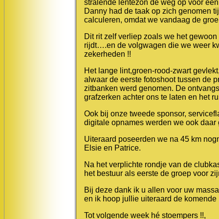
stralende lentezon de weg op voor een 
Danny had de taak op zich genomen tijd
calculeren, omdat we vandaag de groe
Dit rit zelf verliep zoals we het gewoon
rijdt….en de volgwagen die we weer kw
zekerheden !!
Het lange lint,groen-rood-zwart gevlek
alwaar de eerste fotoshoot tussen de p
zitbanken werd genomen. De ontvangst 
grafzerken achter ons te laten en het 
Ook bij onze tweede sponsor, servicefl
digitale opnames werden we ook daar g
Uiteraard poseerden we na 45 km nogma
Elsie en Patrice.
Na het verplichte rondje van de clubka
het bestuur als eerste de groep voor zijn
Bij deze dank ik u allen voor uw mass
en ik hoop jullie uiteraard de komende 
Tot volgende week hé stoempers !!,