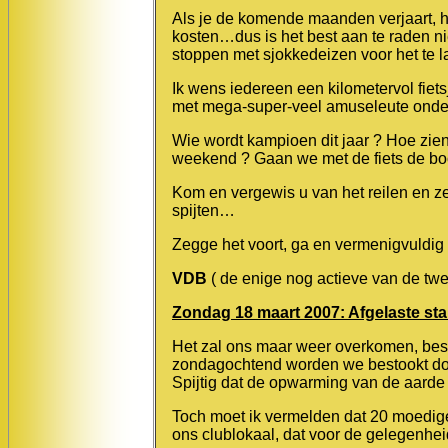
Als je de komende maanden verjaart, h
kosten…dus is het best aan te raden nie
stoppen met sjokkedeizen voor het te laa
Ik wens iedereen een kilometervol fiet
met mega-super-veel amuseleute onder
Wie wordt kampioen dit jaar ? Hoe zien 
weekend ? Gaan we met de fiets de bo
Kom en vergewis u van het reilen en ze
spijten…
Zegge het voort, ga en vermenigvuldig
VDB
( de enige nog actieve van de twe
Zondag 18 maart 2007: Afgelaste start
Het zal ons maar weer overkomen, best
zondagochtend worden we bestookt do
Spijtig dat de opwarming van de aarde 
Toch moet ik vermelden dat 20 moedig
ons clublokaal, dat voor de gelegenhe