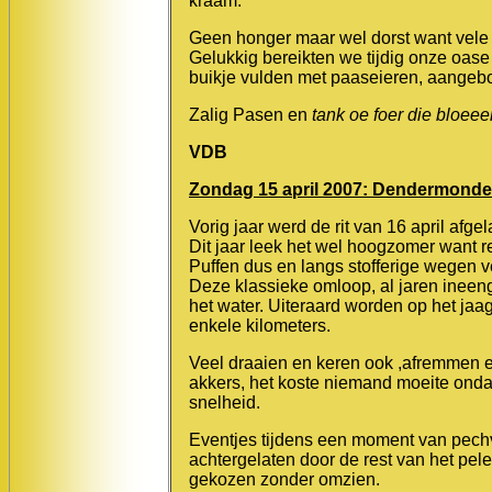
kraam.
Geen honger maar wel dorst want vele
Gelukkig bereikten we tijdig onze oase
buikje vulden met paaseieren, aangebod
Zalig Pasen en
tank
oe foer die bloeee
VDB
Zondag 15 april 2007: Dendermonde
Vorig jaar werd de rit van 16 april afge
Dit jaar leek het wel hoogzomer want 
Puffen dus en langs stofferige wegen 
Deze klassieke omloop, al jaren ineeng
het water. Uiteraard worden op het jaa
enkele kilometers.
Veel draaien en keren ook ,afremmen e
akkers, het koste niemand moeite on
snelheid.
Eventjes tijdens een moment van pec
achtergelaten door de rest van het pe
gekozen zonder omzien.