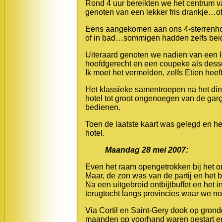
Rond 4 uur bereikten we het centrum 
genoten van een lekker fris drankje…of
Eens aangekomen aan ons 4-sterrenhot
of in bad…sommigen hadden zelfs bei
Uiteraard genoten we nadien van een 
hoofdgerecht en een coupeke als desse
Ik moet het vermelden, zelfs Etien heeft
Het klassieke samentroepen na het din
hotel tot groot ongenoegen van de garço
bedienen.
Toen de laatste kaart was gelegd en het
hotel.
Maandag 28 mei 2007:
Even het raam opengetrokken bij het o
Maar, de zon was van de partij en het 
Na een uitgebreid ontbijtbuffet en het
terugtocht langs provincies waar we n
Via Cortil en Saint-Gery dook op gron
maanden op voorhand waren gestart 