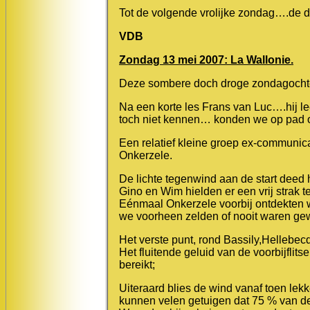
Tot de volgende vrolijke zondag….de de
VDB
Zondag 13 mei 2007: La Wallonie.
Deze sombere doch droge zondagochten
Na een korte les Frans van Luc….hij 
toch niet kennen… konden we op pad o
Een relatief kleine groep ex-communica
Onkerzele.
De lichte tegenwind aan de start deed h
Gino en Wim hielden er een vrij strak
Eénmaal Onkerzele voorbij ontdekten
we voorheen zelden of nooit waren ge
Het verste punt, rond Bassily,Hellebecq
Het fluitende geluid van de voorbijflit
bereikt;
Uiteraard blies de wind vanaf toen lekk
kunnen velen getuigen dat 75 % van de t