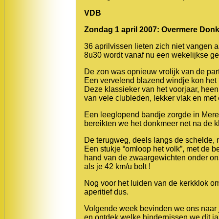
VDB
Zondag 1 april 2007: Overmere Donk
36 aprilvissen lieten zich niet vangen 
8u30 wordt vanaf nu een wekelijkse gew
De zon was opnieuw vrolijk van de parti
Een vervelend blazend windje kon het t
Deze klassieker van het voorjaar, heen 
van vele clubleden, lekker vlak en met
Een leeglopend bandje zorgde in Mere
bereikten we het donkmeer net na de kl
De terugweg, deels langs de schelde, 
Een stukje “omloop het volk”, met de b
hand van de zwaargewichten onder ons, 
als je 42 km/u bolt !
Nog voor het luiden van de kerkklok om 
aperitief dus.
Volgende week bevinden we ons naar ja
en ontdek welke hindernissen we dit ja