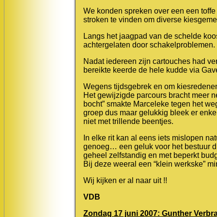
We konden spreken over een een toffe
stroken te vinden om diverse kiesgeme
Langs het jaagpad van de schelde koo
achtergelaten door schakelproblemen.
Nadat iedereen zijn cartouches had ve
bereikte keerde de hele kudde via Gav
Wegens tijdsgebrek en om kiesredenen 
Het gewijzigde parcours bracht meer ne
bocht” smakte Marceleke tegen het we
groep dus maar gelukkig bleek er enkel
niet met trillende beentjes.
In elke rit kan al eens iets mislopen n
genoeg… een geluk voor het bestuur du
geheel zelfstandig en met beperkt bud
Bij deze weeral een “klein werkske” m
Wij kijken er al naar uit !!
VDB
Zondag 17 juni 2007: Gunther Verbra