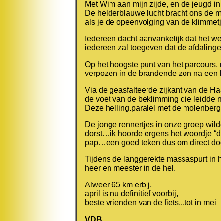
Met Wim aan mijn zijde, en de jeugd i
De helderblauwe lucht bracht ons de 
als je de opeenvolging van de klimmetj
Iedereen dacht aanvankelijk dat het we
iedereen zal toegeven dat de afdaling
Op het hoogste punt van het parcours,
verpozen in de brandende zon na een l
Via de geasfalteerde zijkant van de 
de voet van de beklimming die leidde 
Deze helling,paralel met de molenberg,
De jonge rennertjes in onze groep wild
dorst…ik hoorde ergens het woordje “der
pap…een goed teken dus om direct do
Tijdens de langgerekte massaspurt in 
heer en meester in de hel.
Alweer 65 km erbij,
april is nu definitief voorbij,
beste vrienden van de fiets...tot in mei
VDB