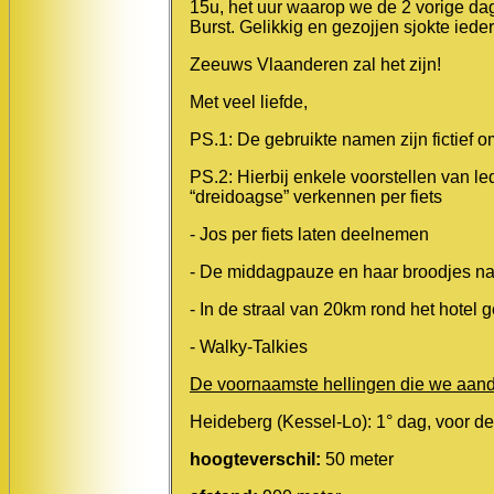
15u, het uur waarop we de 2 vorige d
Burst. Gelikkig en gezojjen sjokte iede
Zeeuws Vlaanderen zal het zijn!
Met veel liefde,
PS.1:
De gebruikte namen zijn fictief o
PS.2:
Hierbij enkele voorstellen van le
“dreidoagse” verkennen per fiets
-
Jos per fiets laten deelnemen
-
De middagpauze en haar broodjes naa
-
In de straal van 20km rond het hotel 
- Walky-Talkies
De voornaamste hellingen die we aan
Heideberg (Kessel-Lo)
: 1° dag, voor 
hoogteverschil:
50 meter