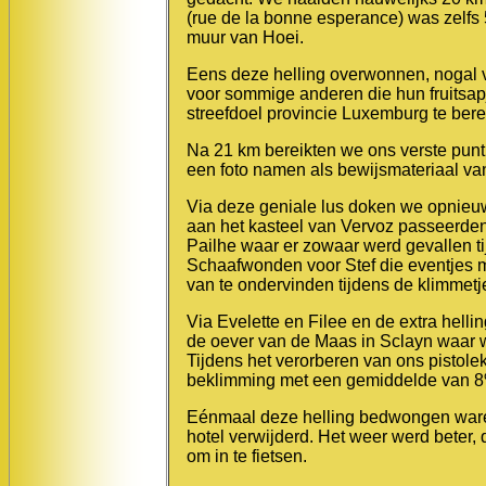
(rue de la bonne esperance) was zelfs 
muur van Hoei.
Eens deze helling overwonnen, nogal vri
voor sommige anderen die hun fruitsa
streefdoel provincie Luxemburg te bere
Na 21 km bereikten we ons verste punt
een foto namen als bewijsmateriaal v
Via deze geniale lus doken we opnieuw 
aan het kasteel van Vervoz passeerden
Pailhe waar er zowaar werd gevallen t
Schaafwonden voor Stef die eventjes m
van te ondervinden tijdens de klimmetj
Via Evelette en Filee en de extra helli
de oever van de Maas in Sclayn waar 
Tijdens het verorberen van ons pistole
beklimming met een gemiddelde van 
Eénmaal deze helling bedwongen ware
hotel verwijderd. Het weer werd beter
om in te fietsen.