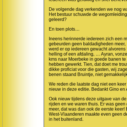
De volgende dag verkenden we nog wa
Het bestuur schuwde de wegomleidinge
geleerd?
En toen plots…
Ineens herinnerde iedereen zich een m
gebeurden geen baldadigheden meer, pl
werd er op iedereen gewacht alvorens 
helling of een afdaling, … Ayran, von
kms naar Moerbeke in goede banen te l
hebben gewerkt. Tien, dat doet me tr
dikke proficiat voor die gasten, wij z
benen staand Bruintje, niet gemakkelij
We reden die laatste dag niet een keer
nieuw in deze editie. Bedankt Gino en 
Ook nieuw tijdens deze uitgave van de
rijden en we waren thuis. Er was geen 
meer, dat was dan ook de eerste keer! 
West-Vlaanderen maakte even geen dee
in het buitenland.