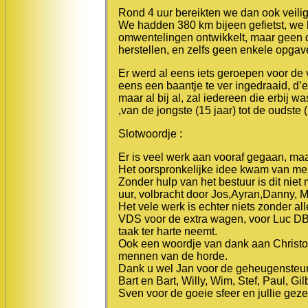
Rond 4 uur bereikten we dan ook veilig
We hadden 380 km bijeen gefietst, we
omwentelingen ontwikkelt, maar geen 
herstellen, en zelfs geen enkele opga
Er werd al eens iets geroepen voor de v
eens een baantje te ver ingedraaid, 
maar al bij al, zal iedereen die erbij 
,van de jongste (15 jaar) tot de oudste (7
Slotwoordje :
Er is veel werk aan vooraf gegaan, ma
Het oorspronkelijke idee kwam van mez
Zonder hulp van het bestuur is dit niet
uur, volbracht door Jos,Ayran,Danny, M
Het vele werk is echter niets zonder al
VDS voor de extra wagen, voor Luc DB e
taak ter harte neemt.
Ook een woordje van dank aan Christo
mennen van de horde.
Dank u wel Jan voor de geheugensteunt
Bart en Bart, Willy, Wim, Stef, Paul, G
Sven voor de goeie sfeer en jullie gez