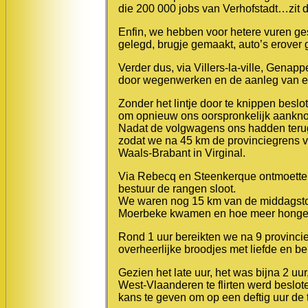
die 200 000 jobs van Verhofstadt…zit
Enfin, we hebben voor hetere vuren gest
gelegd, brugje gemaakt, auto’s erover 
Verder dus, via Villers-la-ville, Gena
door wegenwerken en de aanleg van e
Zonder het lintje door te knippen beslot
om opnieuw ons oorspronkelijk aanknop
Nadat de volgwagens ons hadden terug
zodat we na 45 km de provinciegrens 
Waals-Brabant in Virginal.
Via Rebecq en Steenkerque ontmoetten 
bestuur de rangen sloot.
We waren nog 15 km van de middagstop
Moerbeke kwamen en hoe meer honger
Rond 1 uur bereikten we na 9 provinci
overheerlijke broodjes met liefde en b
Gezien het late uur, het was bijna 2 u
West-Vlaanderen te flirten werd beslot
kans te geven om op een deftig uur de 