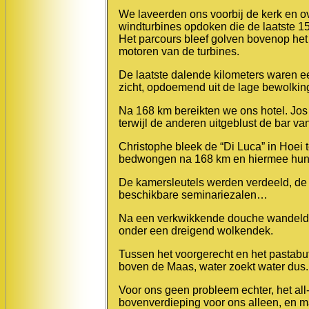
We laveerden ons voorbij de kerk en o
windturbines opdoken die de laatste 1
Het parcours bleef golven bovenop he
motoren van de turbines.
De laatste dalende kilometers waren e
zicht, opdoemend uit de lage bewolkin
Na 168 km bereikten we ons hotel. Jo
terwijl de anderen uitgeblust de bar va
Christophe bleek de “Di Luca” in Hoei
bedwongen na 168 km en hiermee hun d
De kamersleutels werden verdeeld, de v
beschikbare seminariezalen…
Na een verkwikkende douche wandelden
onder een dreigend wolkendek.
Tussen het voorgerecht en het pastabu
boven de Maas, water zoekt water dus.
Voor ons geen probleem echter, het all
bovenverdieping voor ons alleen, en 