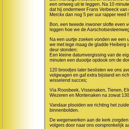
een omweg uit te leggen. Na 10 minut
dat hij ondermeer Frans Verbeeck van 
Merckx dan nog 5 per uur rapper reed !!
Bon, een tweede inwoner slofte even ver
leggen hoe we de Aarschotsesteenweg
Na een uurtje zoeken vonden we een uitw
we met lege maag de gladde Heiberg in
deur stonden;
Een kleine datumvergissing van de eige
minuten een duootje opdook om de dor
120 broodjes later beslisten we ons avo
volgwagen en gaf extra bijstand en rich
wisselend succes;
Via Roosbeek, Vissenaken, Tienen, El
Wezeren en Montenaken na zowat 130 
Vandaar plooiden we richting het zuide
binnenbolden.
De wegenwerken aan de kerk zorgden 
volgers door naar ons oorspronkelijk 