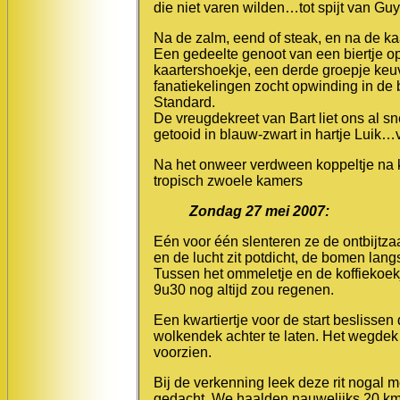
die niet varen wilden…tot spijt van G
Na de zalm, eend of steak, en na de ka
Een gedeelte genoot van een biertje op 
kaartershoekje, een derde groepje keu
fanatiekelingen zocht opwinding in de
Standard.
De vreugdekreet van Bart liet ons al s
getooid in blauw-zwart in hartje Luik…
Na het onweer verdween koppeltje na ko
tropisch zwoele kamers
Zondag 27 mei 2007:
Eén voor één slenteren ze de ontbijtzaal
en de lucht zit potdicht, de bomen lan
Tussen het ommeletje en de koffiekoekje
9u30 nog altijd zou regenen.
Een kwartiertje voor de start beslisse
wolkendek achter te laten. Het wegdek 
voorzien.
Bij de verkenning leek deze rit nogal me
gedacht. We haalden nauwelijks 20 km 