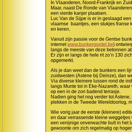
In Vlaanderen, Noord-Frankrijk en Zuid
Maar, naast De Ronde van Vlaanderen,
een vierde kanjer plaatsen.
Luc Van de Sijpe is er in geslaagd een 
vlaamse baantjes, een stukjes franse k
en keren.
Vanuit zijn passie voor de Gentse bunke
internet
www.bunkergordel.be
) ontwier
langs de meeste van deze betonnen abr
Er zijn er langs de hele rit zo’n 130 zi
opgemerkt.
Als je dan weet dan de bunkers een lij
zuidwesten (Astene bij Deinze), dan we
Via diverse kleinere lussen rond de in
langs Munte tot in Eke-Nazareth, waar
op een in de zon badend terrasje.
Nadien ging het nog verder tot Astene
plekken in de Tweede Wereldoorlog, met 
Wie vorig jaar de eerste (kleinere) edi
en daar verrassende kleine weggetjes wa
een venijnige onverwachte bult in he
gewoonte om zich regelmatig op hoger 