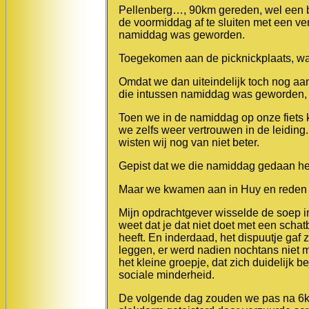
Pellenberg…, 90km gereden, wel een b
de voormiddag af te sluiten met een v
namiddag was geworden.
Toegekomen aan de picknickplaats
, w
Omdat we dan uiteindelijk toch nog aan
die intussen namiddag was geworden, 
Toen we in de namiddag op onze fiets 
we zelfs weer vertrouwen in de leiding
wisten wij nog van niet beter.
Gepist dat we die namiddag gedaan h
Maar we kwamen aan in Huy en reden ze
Mijn opdrachtgever wisselde de soep i
weet dat je dat niet doet met een scha
heeft. En inderdaad, het dispuutje ga
leggen, er werd nadien nochtans niet m
het kleine groepje, dat zich duidelijk
sociale minderheid.
De volgende dag zouden we pas na 6km 