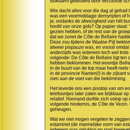
slokdarm geteisterd door verzuurde scr
Wie dacht alles voor die dag al gehad
was een voormiddagje dernyrijden of h
je
, ondanks de afwezigheid van hét bus
hoofd van onze gids? Op papier staat: “
gezien hebben, of de rest van de groe
dat we zonet de Côte de Bellaire hadd
Deze zou tijdens de Waalse Pijl beklo
alweer pispauze was, en vooral omdat 
anderzijds was iedereen toch wel trots
volgende: De Côte de Bellaire ligt ten 
hebben beklommen. Het woordje Bellair
in de buurt van de top maar heeft niet
in de provincie Namen(!) is de zijkant
zien aan de voet van die beklimming.
Het leverde ons een pisstop van om en 
telefoon
tjes later zaten we blijkbaar 
relatief. Niemand durfde zich volop op 
volgende hindernis, de Côte de Vezin. 
geheugen.
Wat we niet mogen vergeten te zeggen 
estaminet (de mannelijke vorm van esta
iedereen was gelukkig en snel benevel