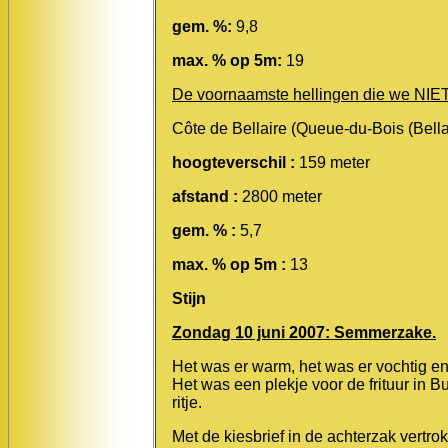
gem. %:
9,8
max. % op 5m:
19
De voornaamste hellingen die we NIE
Côte de Bellaire
(Queue-du-Bois (Bellai
hoogteverschil :
159 meter
afstand :
2800 meter
gem. % :
5,7
max. % op 5m :
13
Stijn
Zondag 10 juni 2007: Semmerzake.
Het was er warm, het was er vochtig en 
Het was een plekje voor de frituur in B
ritje.
Met de kiesbrief in de achterzak vertr